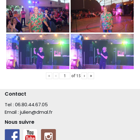
«
‹
of
15
›
»
Contact
Tel : 06.80.44.67.05
Email : julien@dmal.fr
Nous suivre