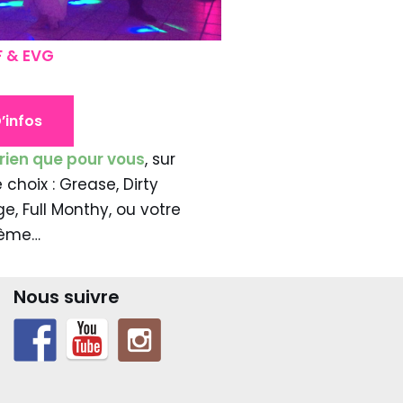
F & EVG
’infos
 rien que pour vous
, sur
choix : Grease, Dirty
e, Full Monthy, ou votre
ème…
Nous suivre